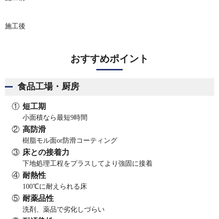
施工後
おすすめポイント
食品工場・厨房
短工期
小面積なら最短9時間
高防滑
樹脂モル面or防滑コーティング
床との接着力
下地処理工程をプラスしてより強固に接着
耐熱性
100℃に耐えられる床
耐薬品性
洗剤、薬品で劣化しづらい